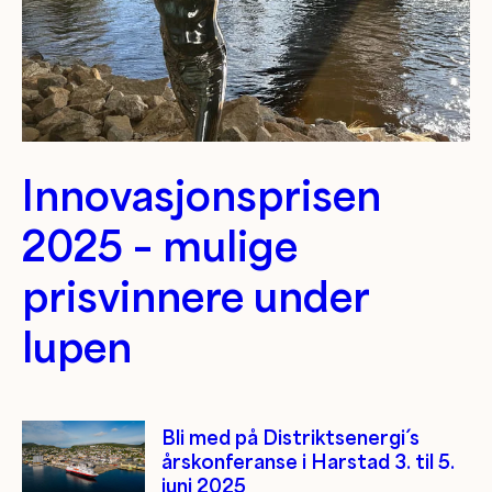
Innovasjonsprisen
2025 – mulige
prisvinnere under
lupen
Bli med på Distriktsenergi´ s
årskonferanse i Harstad 3. til 5.
juni 2025