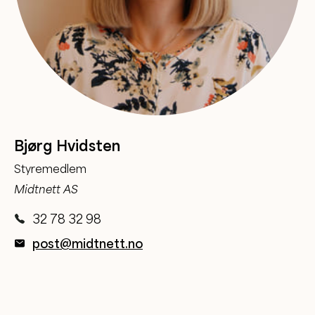
Bjørg Hvidsten
Styremedlem
Midtnett AS
32 78 32 98
post@midtnett.no