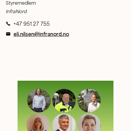
Styremedlem
InfraNord
+47 951 27 755
eli.nilsen@infranord.no