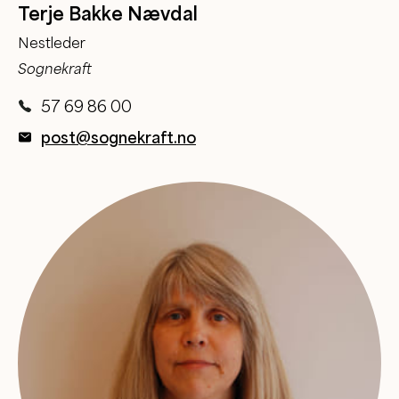
Terje Bakke Nævdal
Nestleder
Sognekraft
57 69 86 00
post@sognekraft.no