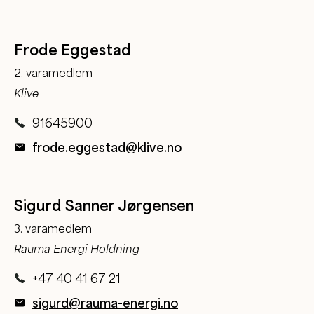
Frode Eggestad
2. varamedlem
Klive
91645900
frode.eggestad@klive.no
Sigurd Sanner Jørgensen
3. varamedlem
Rauma Energi Holdning
+47 40 41 67 21
sigurd@rauma-energi.no