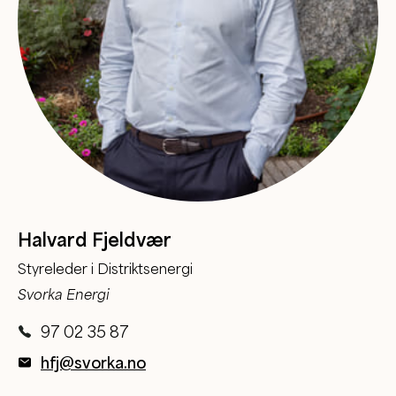
Halvard Fjeldvær
Styreleder i Distriktsenergi
Svorka Energi
97 02 35 87
hfj@svorka.no