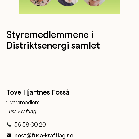
Styremedlemmene i
Distriktsenergi samlet
Tove Hjartnes Fosså
1. varamedlem
Fusa Kraftlag
56 58 00 20
post@fusa-kraftlag.no