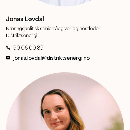
Jonas Løvdal
Næringspolitisk seniorrådgiver og nestleder i
Distriktsenergi
90 06 00 89
jonas.lovdal@distriktsenergi.no