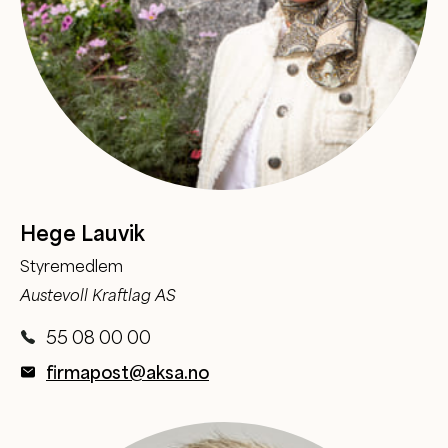
Hege Lauvik
Styremedlem
Austevoll Kraftlag AS
55 08 00 00
firmapost@aksa.no