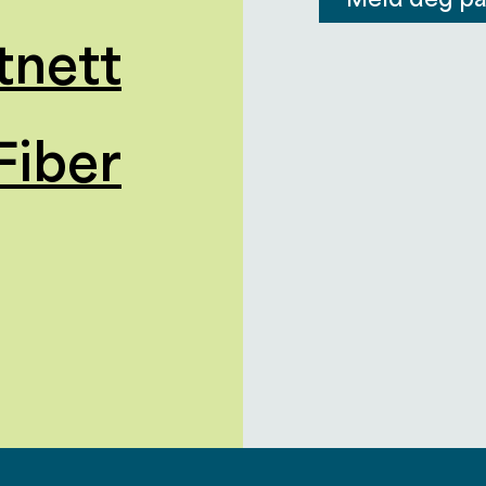
tnett
Fiber