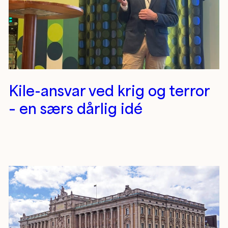
Kile-ansvar ved krig og terror
– en særs dårlig idé