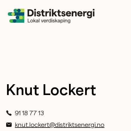
Knut Lockert
91 18 77 13
knut.lockert@distriktsenergi.no