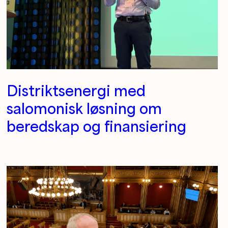
Distriktsenergi med
salomonisk løsning om
beredskap og finansiering