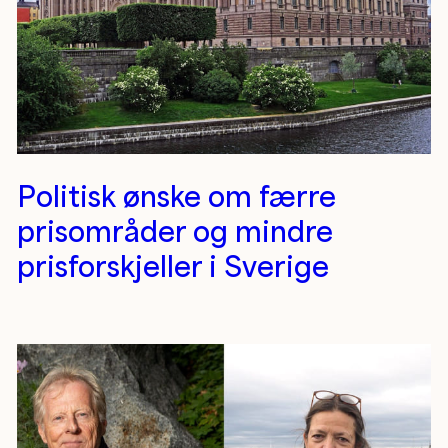
Politisk ønske om færre
prisområder og mindre
prisforskjeller i Sverige