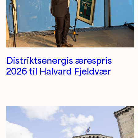
Distriktsenergis ærespris
2026 til Halvard Fjeldvær