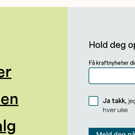
Hold deg o
Få kraftnyheter di
er
oen
Ja takk,
je
hver uke
alg
Meld deg p