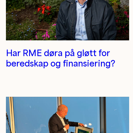
Har RME døra på gløtt for
beredskap og finansiering?