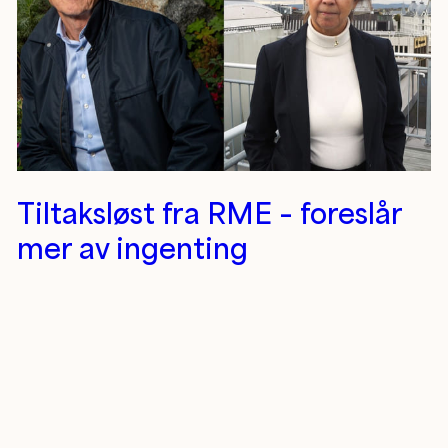
Tiltaksløst fra RME – foreslår
mer av ingenting