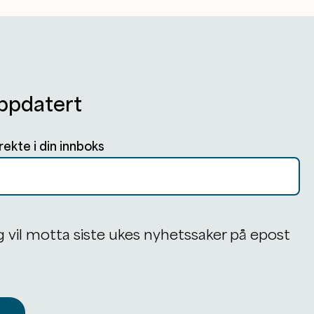
ppdatert
rekte i din innboks
g vil motta siste ukes nyhetssaker på epost
å