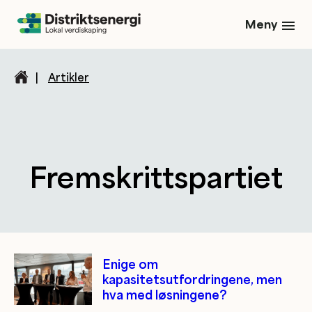
Meny
|
Artikler
Fremskrittspartiet
Kategori/tag artikler
Enige om
kapasitetsutfordringene, men
hva med løsningene?