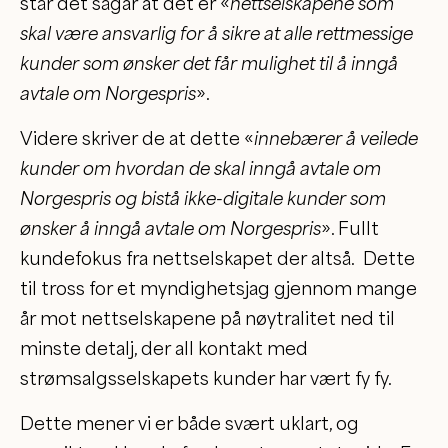
står det sågar at det er «
nettselskapene som
skal være ansvarlig for å sikre at alle rettmessige
kunder som ønsker det får mulighet til å inngå
avtale om Norgespris
».
Videre skriver de at dette «
innebærer å veilede
kunder om hvordan de skal inngå avtale om
Norgespris og bistå ikke-digitale kunder som
ønsker å inngå avtale om Norgespris
». Fullt
kundefokus fra nettselskapet der altså. Dette
til tross for et myndighetsjag gjennom mange
år mot nettselskapene på nøytralitet ned til
minste detalj, der all kontakt med
strømsalgsselskapets kunder har vært fy fy.
Dette mener vi er både svært uklart, og