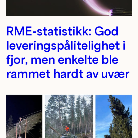
RME-statistikk: God
leveringspålitelighet i
fjor, men enkelte ble
rammet hardt av uvær