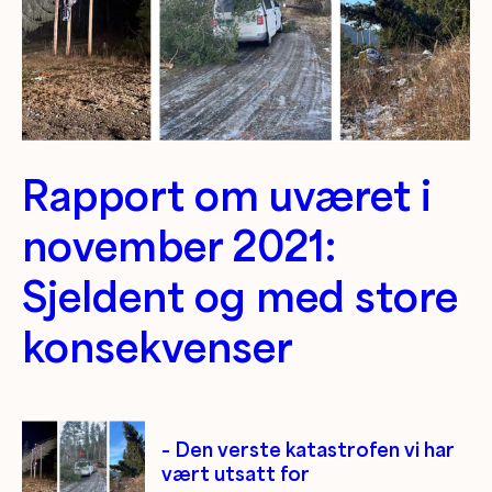
Rapport om uværet i
november 2021:
Sjeldent og med store
konsekvenser
– Den verste katastrofen vi har
vært utsatt for