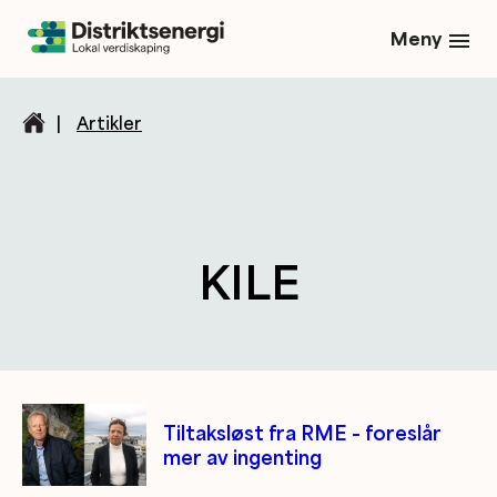
Meny
|
Artikler
KILE
Kategori/tag artikler
Tiltaksløst fra RME – foreslår
mer av ingenting