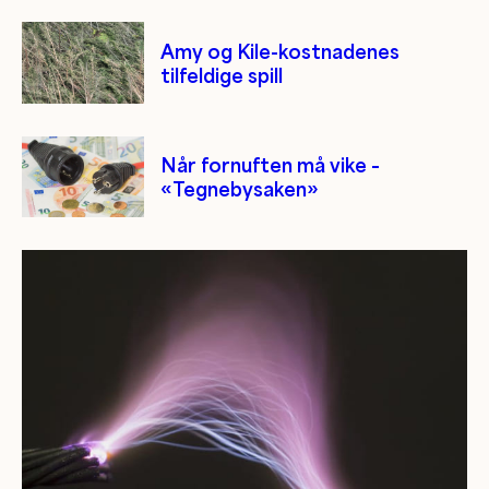
Amy og Kile-kostnadenes
tilfeldige spill
Når fornuften må vike –
«Tegnebysaken»