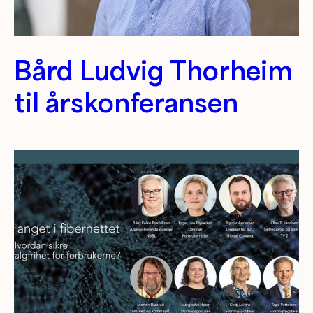
Bård Ludvig Thorheim
til årskonferansen