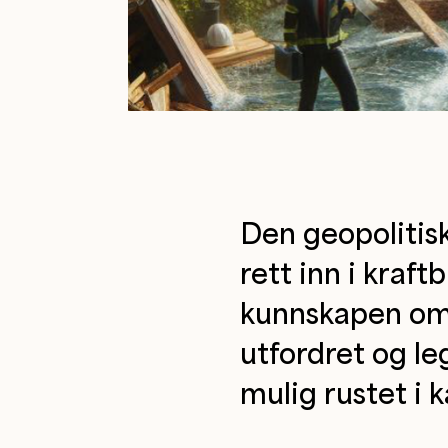
Den geopolitisk
rett inn i kraf
kunnskapen om d
utfordret og le
mulig rustet i 