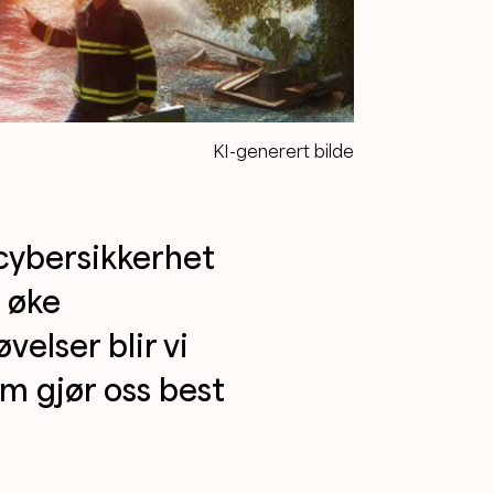
KI-generert bilde
 cybersikkerhet
å øke
elser blir vi
om gjør oss best