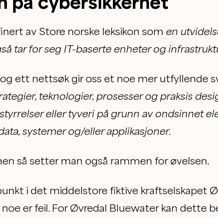
n på cybersikkerhet
finert av Store norske leksikon som
en utvidel
å tar for seg IT-baserte enheter og infrastrukt
og ett nettsøk gir oss et noe mer utfyllende s
ategier, teknologier, prosesser og praksis desi
styrrelser eller tyveri på grunn av ondsinnet el
 data, systemer og/eller applikasjoner.
nen så setter man også rammen for øvelsen.
nkt i det middelstore fiktive kraftselskapet 
oe er feil. For Øvredal Bluewater kan dette b