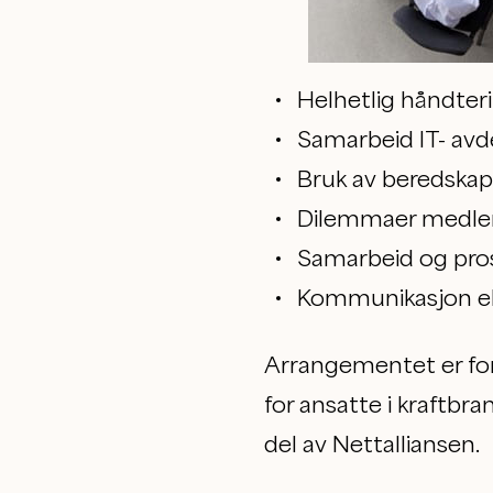
Helhetlig håndter
Samarbeid IT- avde
Bruk av beredskap
Dilemmaer medlemm
Samarbeid og pros
Kommunikasjon ek
Arrangementet er for 
for ansatte i kraftbr
del av Nettalliansen.