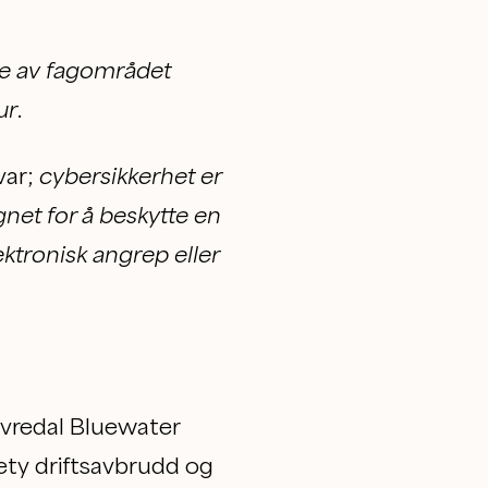
se av fagområdet
ur
.
var;
cybersikkerhet er
gnet for å beskytte en
ektronisk angrep eller
Øvredal Bluewater
ety driftsavbrudd og