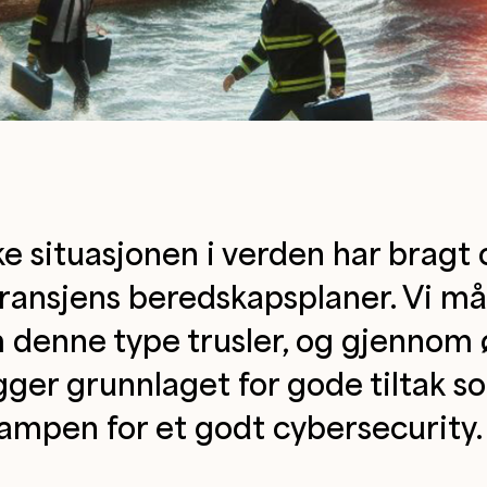
e situasjonen i verden har bragt
tbransjens beredskapsplaner. Vi m
enne type trusler, og gjennom øv
gger grunnlaget for gode tiltak s
kampen for et godt cybersecurity.