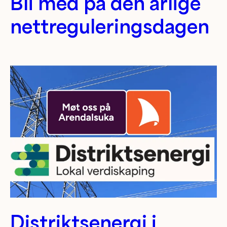
Bli med på den årlige
nettreguleringsdagen
Distriktsenergi i