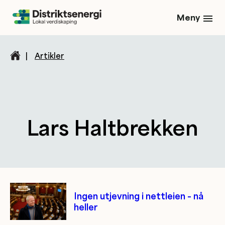
Meny
|
Artikler
Lars Haltbrekken
Kategori/tag artikler
Ingen utjevning i nettleien – nå
heller