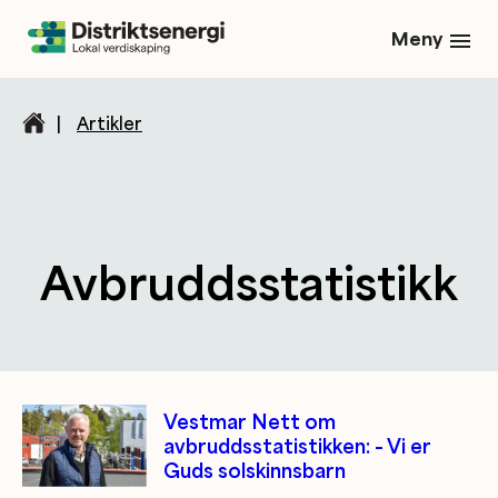
Meny
|
Artikler
Avbruddsstatistikk
Kategori/tag artikler
Vestmar Nett om
avbruddsstatistikken: – Vi er
Guds solskinnsbarn