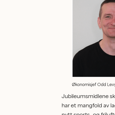
Økonomisjef Odd Levy 
Jubileumsmidlene skal
har et mangfold av lag
nytt sports- og frilu