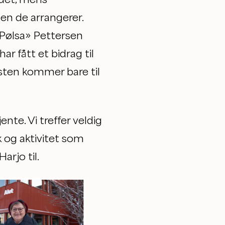
len de arrangerer.
«Pølsa» Pettersen
 fått et bidrag til
Listen kommer bare til
nte. Vi treffer veldig
k og aktivitet som
rjo til.