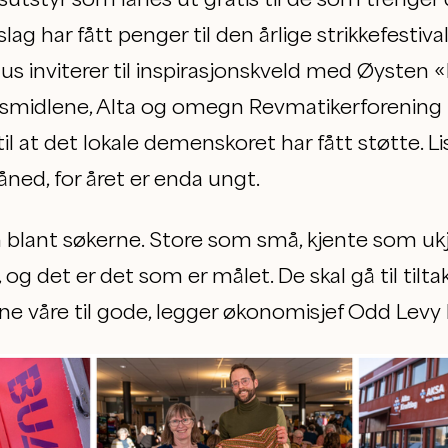
lag har fått penger til den årlige strikkefestiva
s inviterer til inspirasjonskveld med Øysten 
midlene, Alta og omegn Revmatikerforening har
til at det lokale demenskoret har fått støtte. 
ned, for året er enda ungt.
n blant søkerne. Store som små, kjente som ukje
 det er det som er målet. De skal gå til tilta
re til gode, legger økonomisjef Odd Levy Ha