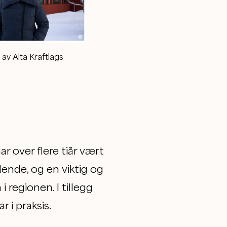
av Alta Kraftlags
r over flere tiår vært
edende, og en viktig og
 regionen. I tillegg
r i praksis.