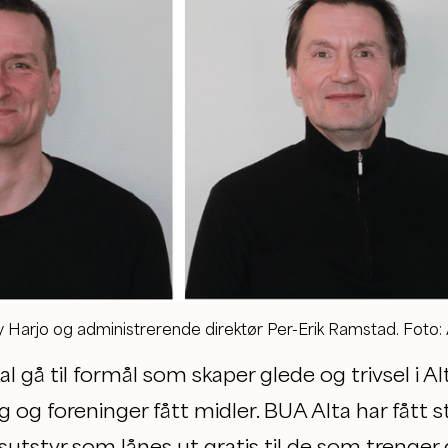
Harjo og administrerende direktør Per-Erik Ramstad. Foto:
 gå til formål som skaper glede og trivsel i A
 og foreninger fått midler. BUA Alta har fått st
ftsutstyr som lånes ut gratis til de som trenger