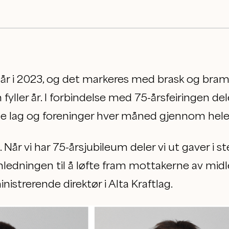
75 år i 2023, og det markeres med brask og bra
 fyller år. I forbindelse med 75-årsfeiringen del
ale lag og foreninger hver måned gjennom hele 
 ut. Når vi har 75-årsjubileum deler vi ut gaver i 
nledningen til å løfte fram mottakerne av midlen
strerende direktør i Alta Kraftlag.