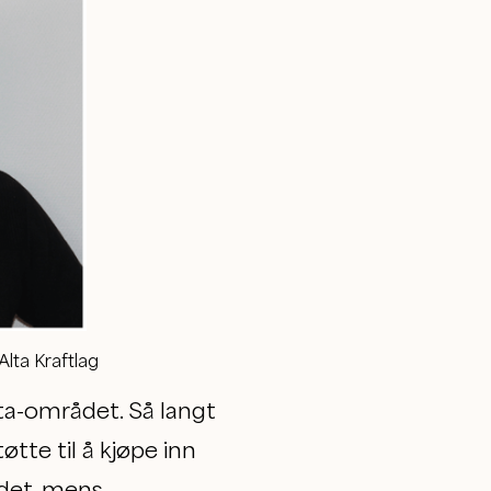
 Alta Kraftlag
lta-området. Så langt
øtte til å kjøpe inn
 det, mens