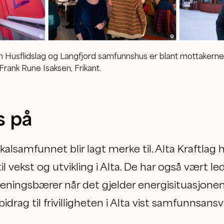
n Husflidslag og Langfjord samfunnshus er blant mottakerne 
 Frank Rune Isaksen, Frikant.
s på
lsamfunnet blir lagt merke til. Alta Kraftlag ha
til vekst og utvikling i Alta. De har også vært l
meningsbærer når det gjelder energisituasjonen i
drag til frivilligheten i Alta vist samfunnsansva