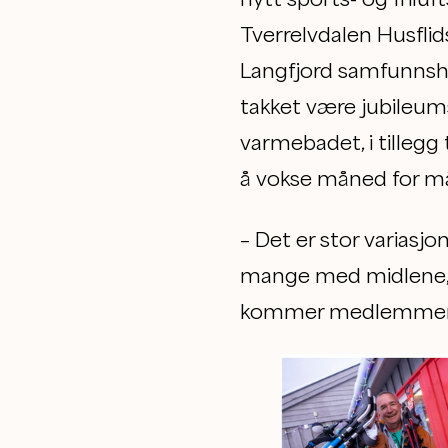
Tverrelvdalen Husflids
Langfjord samfunnshu
takket være jubileums
varmebadet, i tillegg 
å vokse måned for må
– Det er stor variasjo
mange med midlene, og
kommer medlemmene vå