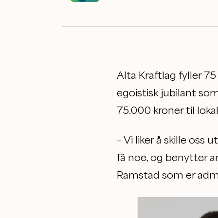
Alta Kraftlag fyller 
egoistisk jubilant som
75.000 kroner til lok
– Vi liker å skille oss
få noe, og benytter a
Ramstad som er admini