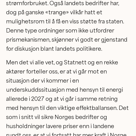
strømforbruket. Også landets bedrifter har,
dog på ganske «trange» vilkår hatt et
mulighetsrom til å få en viss støtte fra staten.
Denne type ordninger som ikke utfordrer
prismekanismen, skjønner vi godt er gjenstand
for diskusjon blant landets politikere.
Men det vi alle vet, og Statnett og en rekke
aktører forteller oss, er at vi går mot en
situasjon der vi kommer i en
underskuddssituasjon med hensyn til energi
allerede i 2027 og at vi går i samme retning
med hensyn til den viktige effektballansen. Det
som i snitt vil sikre Norges bedrifter og
husholdninger lavere priser enn i landene
rundt oss, er at vi fortsatt har mer kraft i Norge