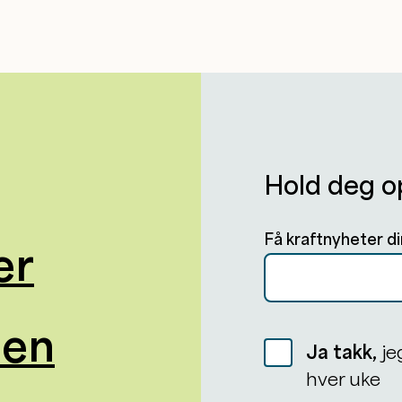
Hold deg o
Få kraftnyheter di
er
oen
Ja takk,
je
hver uke