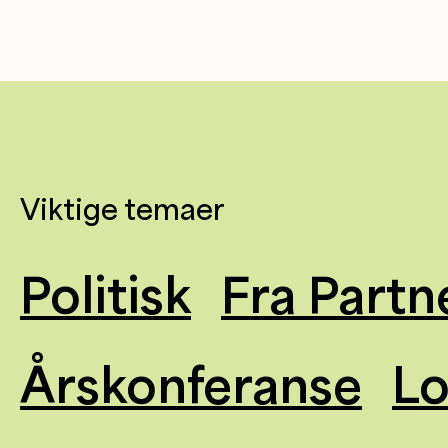
Viktige temaer
Politisk
Fra Partn
Årskonferanse
L