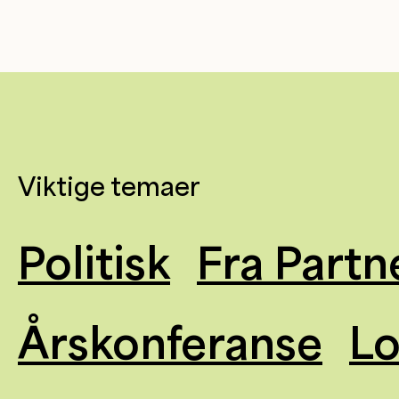
Viktige temaer
Politisk
Fra Partn
Årskonferanse
L