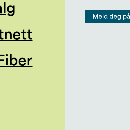
alg
Meld deg p
tnett
Fiber