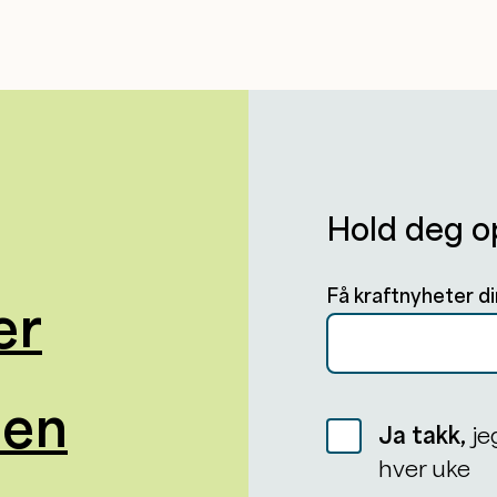
Hold deg o
Få kraftnyheter di
er
oen
Ja takk,
je
hver uke