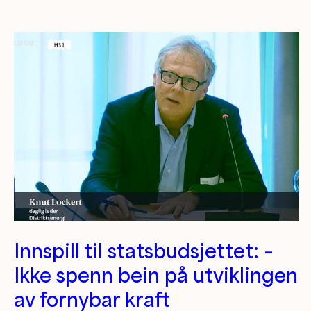
Kategori/tag artikler
Innspill til statsbudsjettet: –
Ikke spenn bein på utviklingen
av fornybar kraft