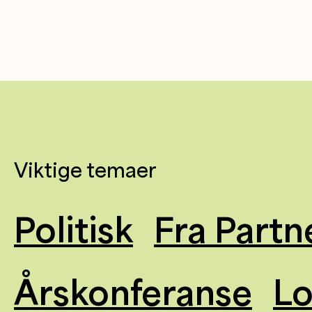
Viktige temaer
Politisk
Fra Partn
Årskonferanse
L