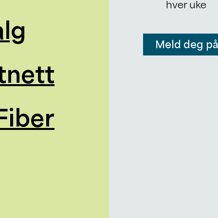
hver uke
alg
Meld deg p
tnett
Fiber