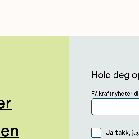
Hold deg o
Få kraftnyheter di
er
oen
Ja takk,
je