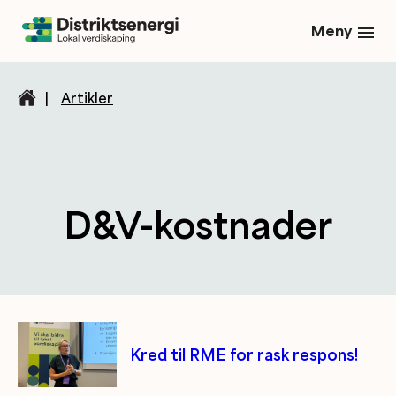
Meny
|
Artikler
D&V-kostnader
Kategori/tag artikler
Kred til RME for rask respons!