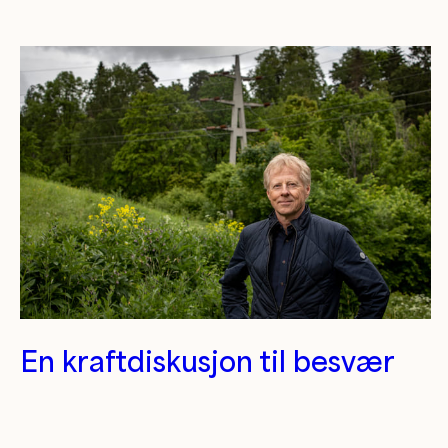
Kategori/tag artikler
En kraftdiskusjon til besvær