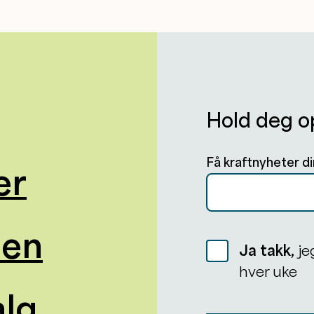
Hold deg o
Få kraftnyheter di
er
oen
Ja takk,
je
hver uke
alg