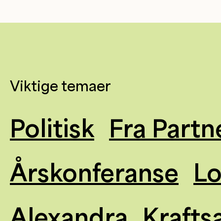
Viktige temaer
Politisk
Fra Partn
Årskonferanse
L
Alexandra
Krafts