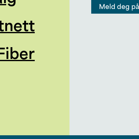
Meld deg p
tnett
Fiber