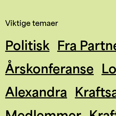
Viktige temaer
Politisk
Fra Partn
Årskonferanse
L
Alexandra
Krafts
Medlemmer
Kraf