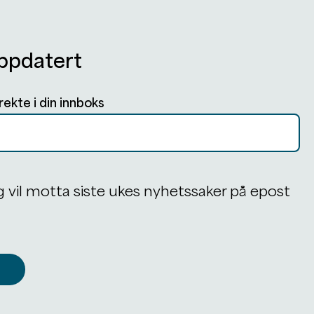
ppdatert
rekte i din innboks
g vil motta siste ukes nyhetssaker på epost
å