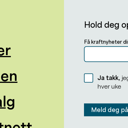
Hold deg o
Få kraftnyheter di
er
oen
Ja takk,
je
hver uke
alg
Meld deg p
tnett