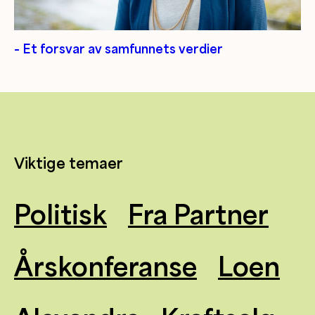
– Et forsvar av samfunnets verdier
Viktige temaer
Politisk
Fra Partner
Årskonferanse
Loen