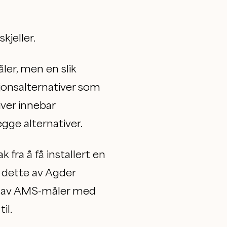
kjeller.
ler, men en slik
asjonsalternativer som
ver innebar
gge alternativer.
 fra å få installert en
 dette av Agder
ing av AMS-måler med
il.