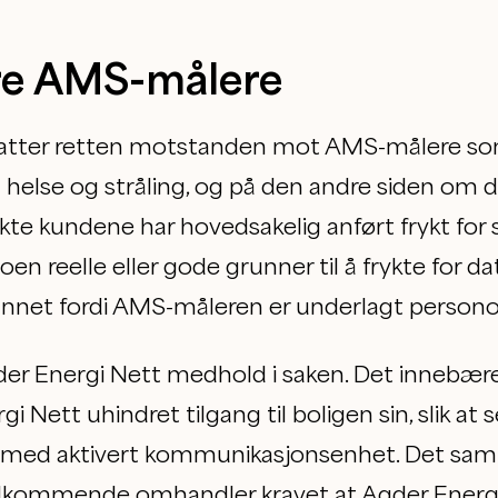
ere AMS-målere
tter retten motstanden mot AMS-målere som
 helse og stråling, og på den andre siden om 
te kundene har hovedsakelig anført frykt for 
noen reelle eller gode grunner til å frykte for 
annet fordi AMS-måleren er underlagt person
gder Energi Nett medhold i saken. Det innebær
gi Nett uhindret tilgang til boligen sin, slik at
r med aktivert kommunikasjonsenhet. Det sam
kommende omhandler kravet at Agder Energi N