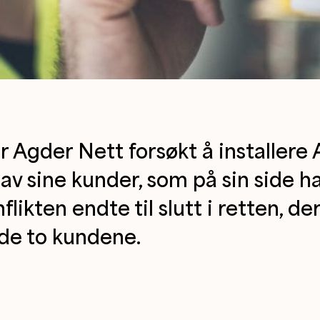
ar Agder Nett forsøkt å installer
v sine kunder, som på sin side ha
nflikten endte til slutt i retten, d
 de to kundene.