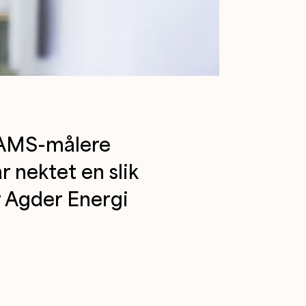
e AMS-målere
r nektet en slik
er Agder Energi