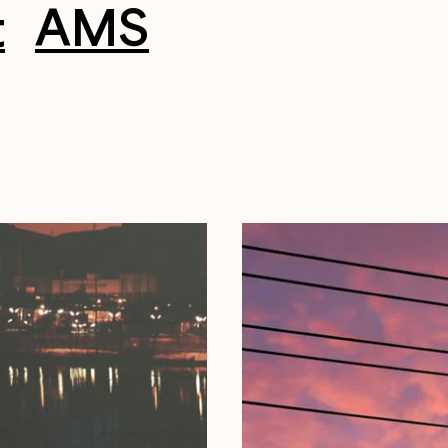
t
AMS