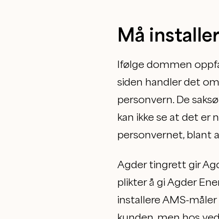
Må install
Ifølge dommen oppfa
siden handler det om
personvern. De saksøk
kan ikke se at det er 
personvernet, blant 
Agder tingrett gir A
plikter å gi Agder Ener
installere AMS-måle
kunden, men hos ved