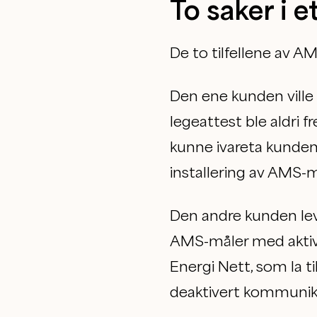
To saker i e
De to tilfellene av A
Den ene kunden ville 
legeattest ble aldri f
kunne ivareta kunden
installering av AMS-
Den andre kunden lever
AMS-måler med aktiv
Energi Nett, som la t
deaktivert kommunikas