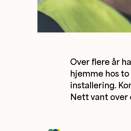
Over flere år h
hjemme hos to a
installering. Ko
Nett vant over