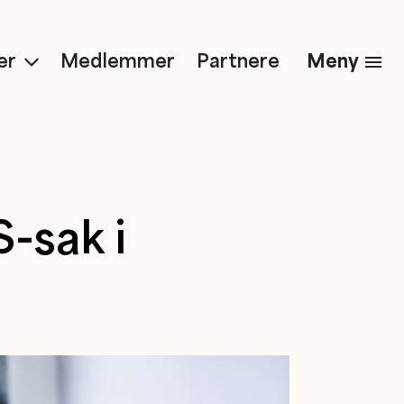
Meny
er
Medlemmer
Partnere
-sak i