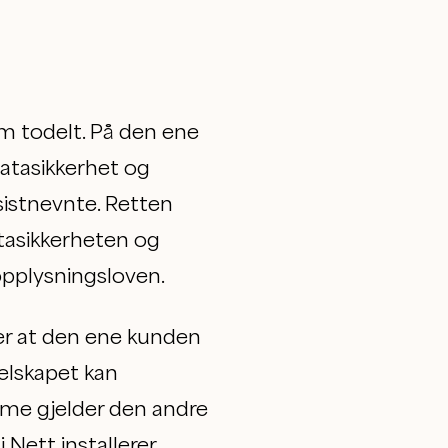
 todelt. På den ene
datasikkerhet og
sistnevnte. Retten
datasikkerheten og
opplysningsloven.
er at den ene kunden
 selskapet kan
me gjelder den andre
ett installerer