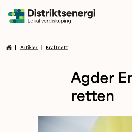
|
Artikler
|
Kraftnett
Agder En
retten