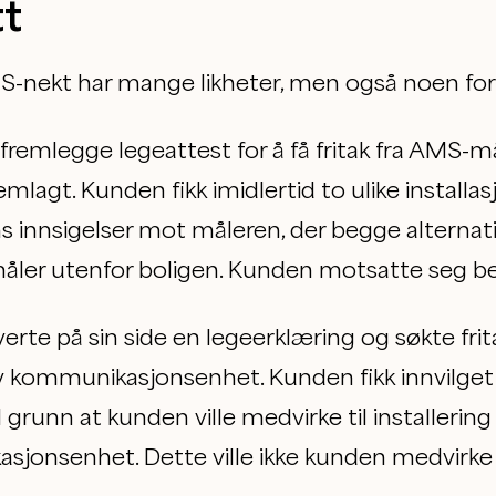
tt
MS-nekt har mange likheter, men også noen fors
fremlegge legeattest for å få fritak fra AMS-må
remlagt. Kunden fikk imidlertid to ulike install
s innsigelser mot måleren, der begge alternati
måler utenfor boligen. Kunden motsatte seg be
te på sin side en legeerklæring og søkte fritak
 kommunikasjonsenhet. Kunden fikk innvilget
il grunn at kunden ville medvirke til installer
jonsenhet. Dette ville ikke kunden medvirke t