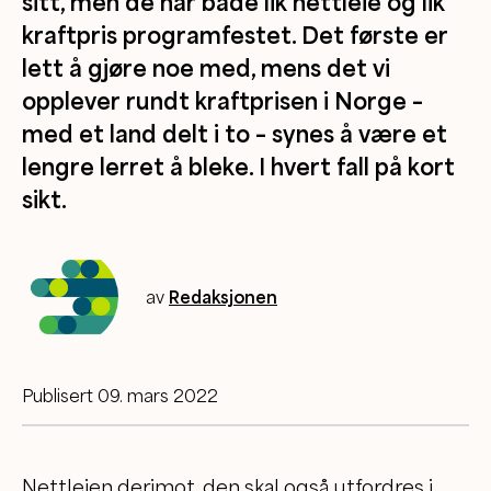
sitt, men de har både lik nettleie og lik
kraftpris programfestet. Det første er
lett å gjøre noe med, mens det vi
opplever rundt kraftprisen i Norge –
med et land delt i to – synes å være et
lengre lerret å bleke. I hvert fall på kort
sikt.
av
Redaksjonen
Publisert 09. mars 2022
Nettleien derimot, den skal også utfordres i