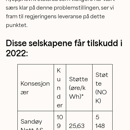
særs klar på denne problemstillingen, ser vi
fram til regjeringens leveranse på dette
punktet.
Disse selskapene får tilskudd i
2022:
K
Støt
u
Støtte
Konsesjon
te
n
(øre/k
ær
(NO
d
Wh)*
K)
er
10
5
Sandøy
9
25,63
148