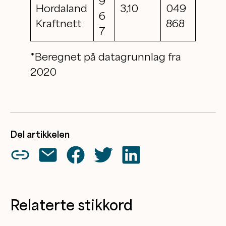
9
Hordaland
3,10
049
6
Kraftnett
868
7
*Beregnet på datagrunnlag fra
2020
Del artikkelen
Relaterte stikkord