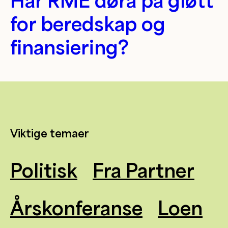
Har RME døra på gløtt
for beredskap og
finansiering?
Viktige temaer
Politisk
Fra Partner
Årskonferanse
Loen